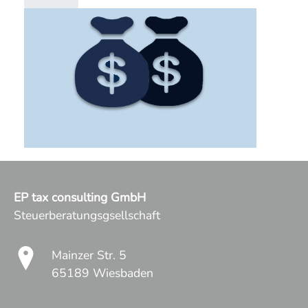
EP tax consulting GmbH
Steuerberatungsgsellschaft
Mainzer Str. 5
65189 Wiesbaden